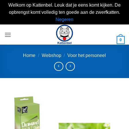
Welkom op Kattenbel. Leuk dat je eens komt kijken. De
opbrengst komt volledig ten goede aan de zwerfkatten.
Negeren
Skip
to
0
content
Home
/
Webshop
/
Voor het personeel