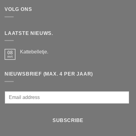
VOLG ONS
LAATSTE NIEUWS.
Kattebelletje.
08
mrt
Geen
reacties
op
Kattebelletje.
NIEUWSBRIEF (MAX. 4 PER JAAR)
E
m
a
i
SUBSCRIBE
l
*