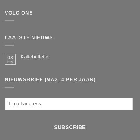
VOLG ONS
LAATSTE NIEUWS.
Kattebelletje.
08
mrt
Geen
reacties
op
Kattebelletje.
NIEUWSBRIEF (MAX. 4 PER JAAR)
E
m
a
i
SUBSCRIBE
l
*