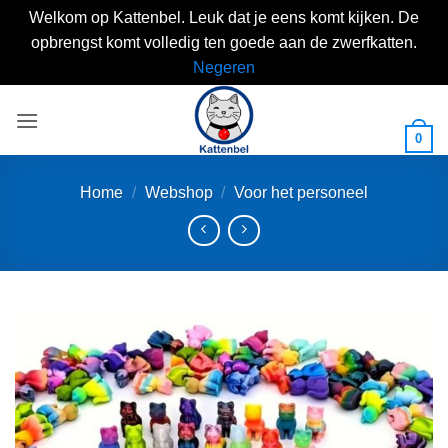
Welkom op Kattenbel. Leuk dat je eens komt kijken. De
opbrengst komt volledig ten goede aan de zwerfkatten.
Negeren
Skip
to
0
content
Home
/
Webshop
/
Voor het personeel