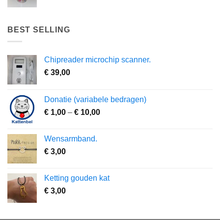
BEST SELLING
Chipreader microchip scanner.
€
39,00
Donatie (variabele bedragen)
Prijsklasse:
€
1,00
–
€
10,00
€ 1,00
tot
Wensarmband.
€ 10,00
€
3,00
Ketting gouden kat
€
3,00