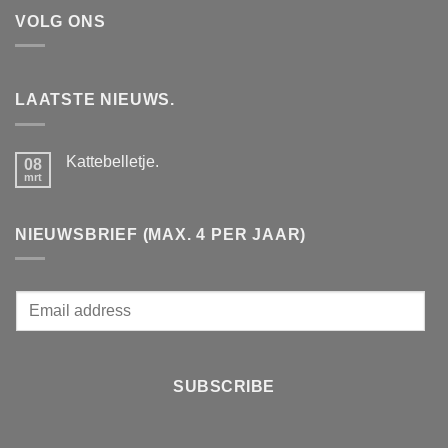
VOLG ONS
LAATSTE NIEUWS.
Kattebelletje.
08
mrt
Geen
reacties
op
Kattebelletje.
NIEUWSBRIEF (MAX. 4 PER JAAR)
E
m
a
i
SUBSCRIBE
l
*