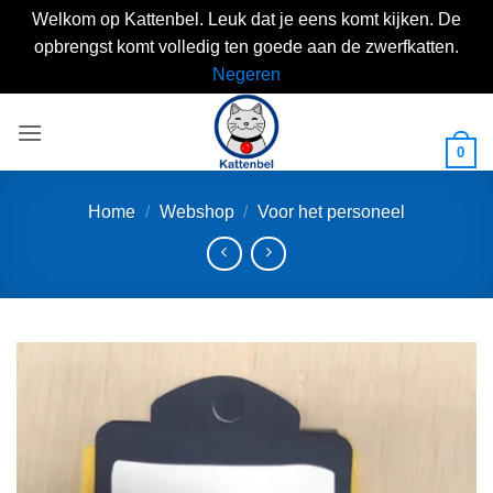
Welkom op Kattenbel. Leuk dat je eens komt kijken. De
opbrengst komt volledig ten goede aan de zwerfkatten.
Negeren
Skip
to
0
content
Home
/
Webshop
/
Voor het personeel