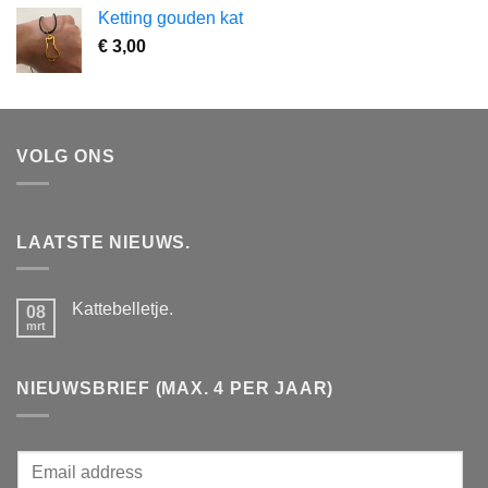
Ketting gouden kat
€
3,00
VOLG ONS
LAATSTE NIEUWS.
Kattebelletje.
08
mrt
Geen
reacties
op
Kattebelletje.
NIEUWSBRIEF (MAX. 4 PER JAAR)
E
m