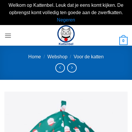
Welkom op Kattenbel. Leuk dat je eens komt kijken. De
opbrengst komt volledig ten goede aan de zwerfkatten.
Negeren
Skip
to
0
content
Home
/
Webshop
/
Voor de katten