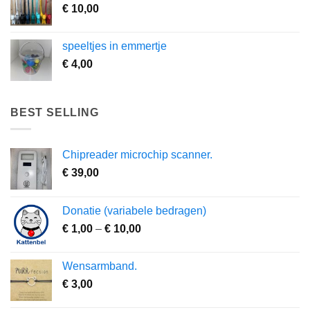
€
10,00
speeltjes in emmertje
€
4,00
BEST SELLING
Chipreader microchip scanner.
€
39,00
Donatie (variabele bedragen)
Prijsklasse:
€
1,00
–
€
10,00
€ 1,00
tot
Wensarmband.
€ 10,00
€
3,00